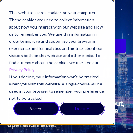
This website stores cookies on your computer.
These cookies are used to collect information
about how you interact with our website and allow
us to remember you. We use this information in
order to improve and customize your browsing
CARNET D'EXPERIENCES
experience and for analytics and metrics about our
visitors both on this website and other media. To
find out more about the cookies we use, see our
Superviser tout,
Privacy Policy
.
If you decline, your information won’t be tracked
partout.
when you visit this website. A single cookie will be
used in your browser to remember your preference
not to be tracked.
Découvrez comment superviser tout,
Accept
Decline
partout avec Centreon et relever le
triple défi de l’excellence
opérationnelle.