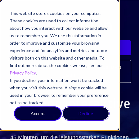
This website stores cookies on your computer.
These cookies are used to collect information
about how you interact with our website and allow
us to remember you. We use this information in
order to improve and customize your browsing
WEBINAR
experience and for analytics and metrics about our
visitors both on this website and other media. To
find out more about the cookies we use, see our
DONNERSTAG, 5. OKTOBER UM 10 UHR
Privacy Policy
.
CEST
If you decline, your information won’t be tracked
when you visit this website. A single cookie will be
used in your browser to remember your preference
Centreon interaktive
not to be tracked.
Accept
Decline
Demo
45 Minuten, um die leistungsstarken Funktionen