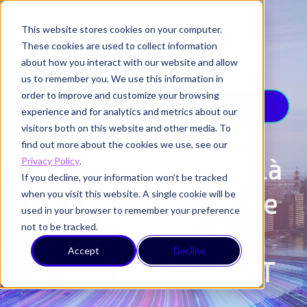
This website stores cookies on your computer.
These cookies are used to collect information
about how you interact with our website and allow
us to remember you. We use this information in
order to improve and customize your browsing
GUIDE
experience and for analytics and metrics about our
visitors both on this website and other media. To
find out more about the cookies we use, see our
Supervision au-delà
Privacy Policy
.
If you decline, your information won’t be tracked
when you visit this website. A single cookie will be
de l’IT : un guide de
used in your browser to remember your preference
not to be tracked.
survie pour la
Accept
Decline
convergence IT/OT